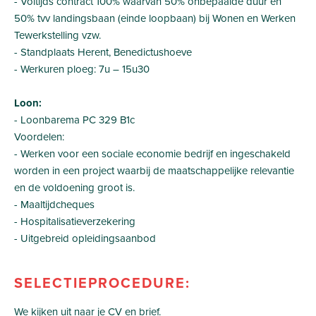
- Voltijds contract 100% waarvan 50% onbepaalde duur en
50% tvv landingsbaan (einde loopbaan) bij Wonen en Werken
Tewerkstelling vzw.
- Standplaats Herent, Benedictushoeve
- Werkuren ploeg: 7u – 15u30
Loon:
- Loonbarema PC 329 B1c
Voordelen:
- Werken voor een sociale economie bedrijf en ingeschakeld
worden in een project waarbij de maatschappelijke relevantie
en de voldoening groot is.
- Maaltijdcheques
- Hospitalisatieverzekering
- Uitgebreid opleidingsaanbod
SELECTIEPROCEDURE:
We kijken uit naar je CV en brief.