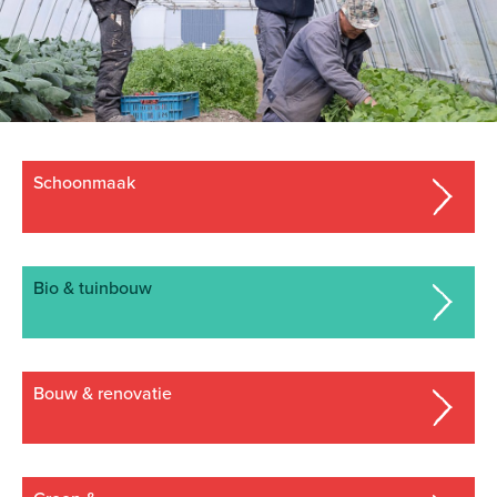
schoonmaak
bio & tuinbouw
bouw & renovatie