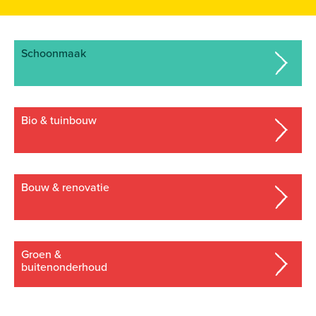
schoonmaak
bio & tuinbouw
bouw & renovatie
groen &
buitenonderhoud